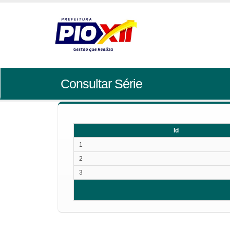
Consultar Série
Id
Id
1
2
3