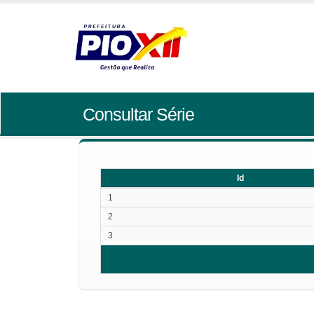
Consultar Série
Id
Id
1
2
3