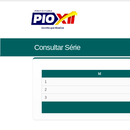
Consultar Série
Id
Id
1
2
3