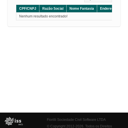
CPF/CNPJ
Razão Social
Nome Fantasia
Endereço
CE
Nenhum resultado encontrado!
Fiorilli Sociedade Civil Software LTDA
© Copyright 2012-2026. Todos os Direitos