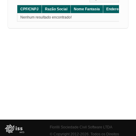
CPF/CNPJ
Razão Social
Nome Fantasia
Endereço
CE
Nenhum resultado encontrado!
Fiorilli Sociedade Civil Software LTDA
© Copyright 2012-2026. Todos os Direitos