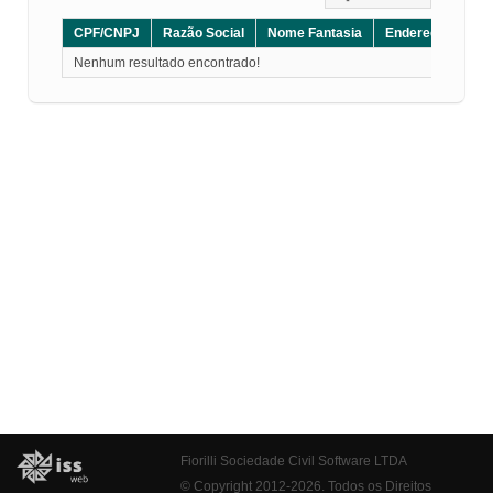
CPF/CNPJ
Razão Social
Nome Fantasia
Endereço
CE
Nenhum resultado encontrado!
Fiorilli Sociedade Civil Software LTDA
© Copyright 2012-2026. Todos os Direitos