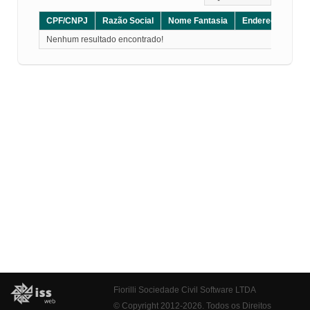
CPF/CNPJ
Razão Social
Nome Fantasia
Endereço
CE
Nenhum resultado encontrado!
Fiorilli Sociedade Civil Software LTDA
© Copyright 2012-2026. Todos os Direitos