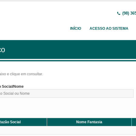
(98) 36
INÍCIO
ACESSO AO SISTEMA
ço
baixo e clique em consultar.
 Social/Nome
azão Social
Nome Fantasia