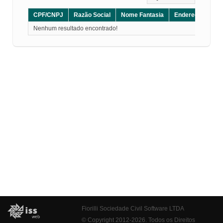
CPF/CNPJ
Razão Social
Nome Fantasia
Endereço
CE
Nenhum resultado encontrado!
Fiorilli Sociedade Civil Software LTDA
© Copyright 2012-2026. Todos os Direitos