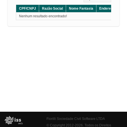
CPF/CNPJ
Razão Social
Nome Fantasia
Endereço
CE
Nenhum resultado encontrado!
Fiorilli Sociedade Civil Software LTDA
© Copyright 2012-2026. Todos os Direitos