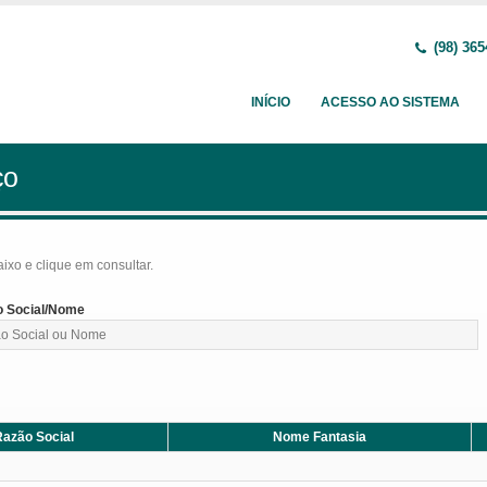
(98) 365
INÍCIO
ACESSO AO SISTEMA
ço
baixo e clique em consultar.
 Social/Nome
azão Social
Nome Fantasia