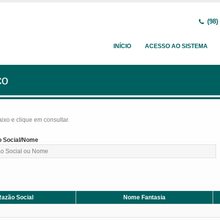
(98)
INÍCIO
ACESSO AO SISTEMA
ço
baixo e clique em consultar.
 Social/Nome
azão Social
Nome Fantasia