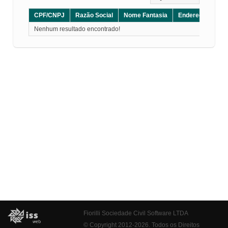
CPF/CNPJ
Razão Social
Nome Fantasia
Endereço
CE
Nenhum resultado encontrado!
Fiorilli Sociedade Civil Software LTDA
© Copyright 2012-2026. Todos os Direitos