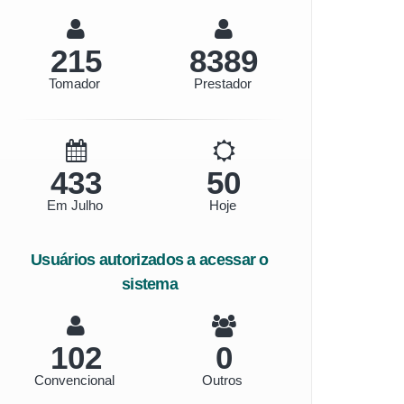
230
8988
Tomador
Prestador
464
54
Em Julho
Hoje
Usuários autorizados a acessar o
sistema
109
0
Convencional
Outros